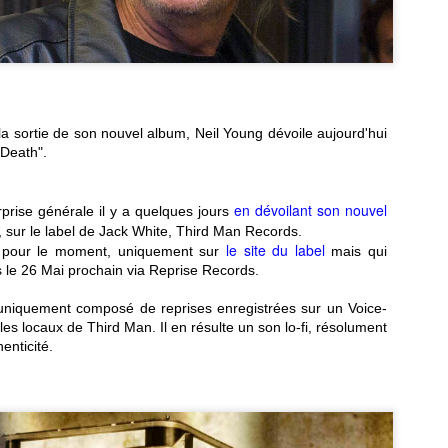
a sortie de son nouvel album, Neil Young dévoile aujourd'hui
 Death".
en dévoilant son nouvel
prise générale il y a quelques jours
", sur le label de Jack White, Third Man Records.
le site du label
, pour le moment, uniquement sur
mais qui
 le 26 Mai prochain via Reprise Records.
MATCH, l'avenir du
Stuck in the Sound, le
JUN
MAY
uniquement composé de reprises enregistrées sur un Voice-
rock est là
clip dément de "Petit
24
14
Chat"
les locaux de Third Man. Il en résulte un son lo-fi, résolument
Le groupe français MATCH
vient de dévoiler son nouvel E.P.,
enticité.
Les français de Stuck in the
"Superficial Please", qui nous
Sound viennent de dévoiler le clip
prouve, une nouvelle fois, que la
animé de "Petit Chat", nouvel
scène Rock française est
extrait de l'album "Billy Believe"
foisonnante et passionnante.
paru l'an dernier.