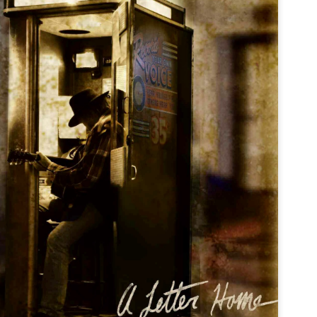
Fontaines D.C. de retour avec un nouveau single qui
AY
tue
9
Les Irlandais de Fontaines D.C. seront de retour cet Été avec un
uxième album extrêmement attendu dont le premier extrait vient
être dévoilé.
Garance et Kim, le titre "Avril à vingt ans" en écoute
AY
8
Les musiciens français Garance et Kim viennent de dévoiler le
morceau "Avril à vingt ans".