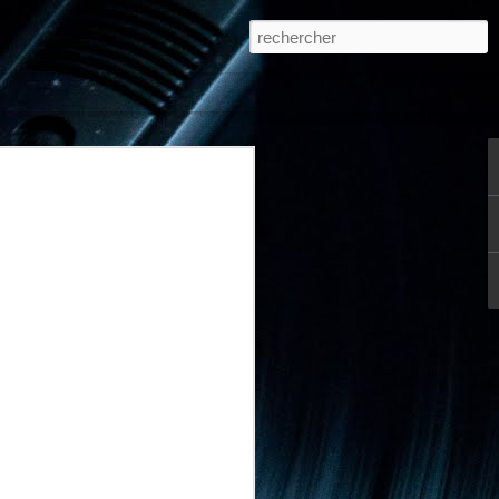
sic se réinvente
ns et loyaux services, j'ai décidé de
ic sous cette forme de blog pour le
, je vous explique tout ici.