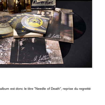
KIM, "Les Sessions du Carreau capturées par Cléa
PR
Vincent"
29
Deux mois après "Omnichordia", KIM est déjà de retour avec un
uvel album, "Les Sessions du Carreau" enregistré dans le Studio de
éa Vincent.
Car Seath Headrest, le clip de "Hollywood"
PR
29
Les américains de Car Seat Headrest viennent de dévoiler le clip
de "Hollywood", nouvel extrait de l'album "Making a Door Less
en" à paraître ce Vendredi.
'album est donc le titre "Needle of Death", reprise du regretté