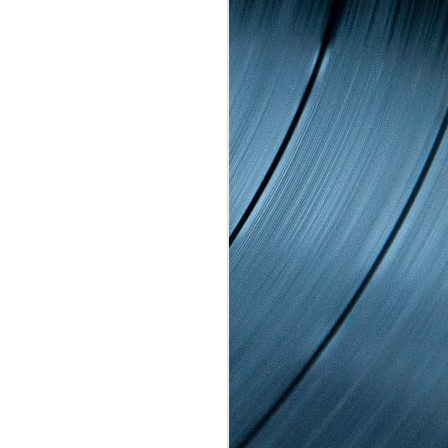
Bob Dylan, enfin le
MAY
nouvel album
9
Ça y est, c'est confirmé,
Bob Dylan est bel et bien de
retour avec un nouvel album qui
approche à grand pas et dont le
troisième extrait vient d'être
dévoilé.