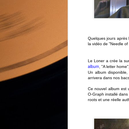
Quelques jours après l
la vidéo de "Needle of
Le Loner a crée la sur
album
, "A letter home
Un album disponible
arrivera dans nos bacs
KIM et ses trois albums
JUL
foufous
Ce nouvel album est 
17
O-Graph installé dans 
KIM est ce que l'on appelle
un artiste prolifique, et c'est peu
roots et une réelle auth
de le dire. Il nous a habitué depuis
plusieurs décennies à publier
plusieurs disques par an mais, en
cette année 2020 particulière, il
risque de faire péter tous les
records.