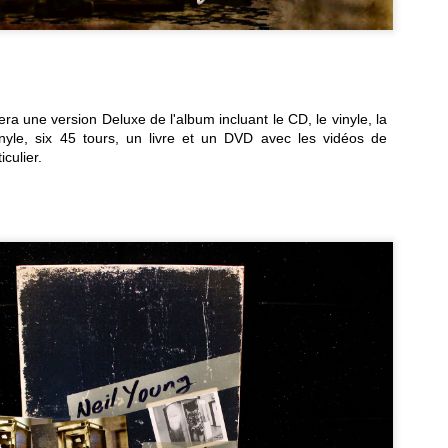
Deux inédits de Metz en écoute
AY
6
Le groupe Canadien Metz vient de dévoiler deux titres inédits qui
tabassent leur mère, en écoute dès maintenant.
ra une version Deluxe de l'album incluant le CD, le vinyle, la
vinyle, six 45 tours, un livre et un DVD avec les vidéos de
iculier.
Thurston Moore, l'inédit "May Daze" en écoute
AY
4
En plein confinement, Thurston Moore dévoile un titre inédit, "May
Daze", en écoute ici même.