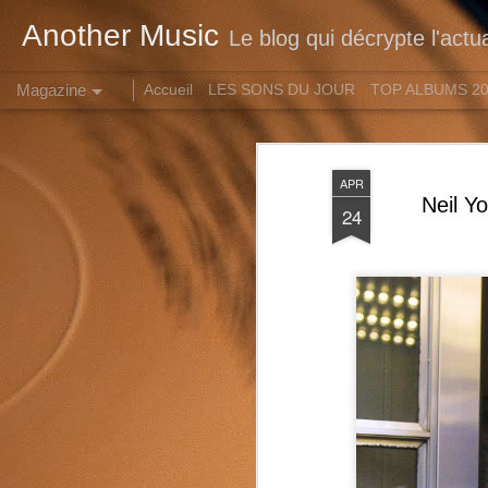
Another Music
Le blog qui décrypte l'actu
Magazine
Accueil
LES SONS DU JOUR
TOP ALBUMS 2
APR
Neil Y
24