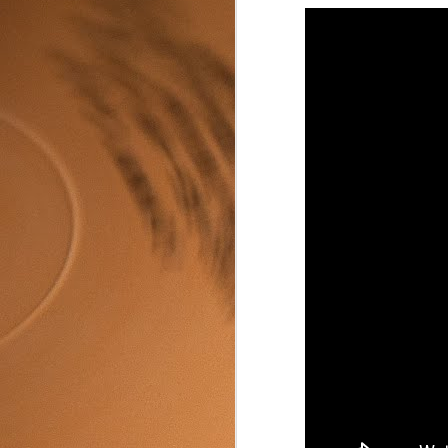
A
no
A
t