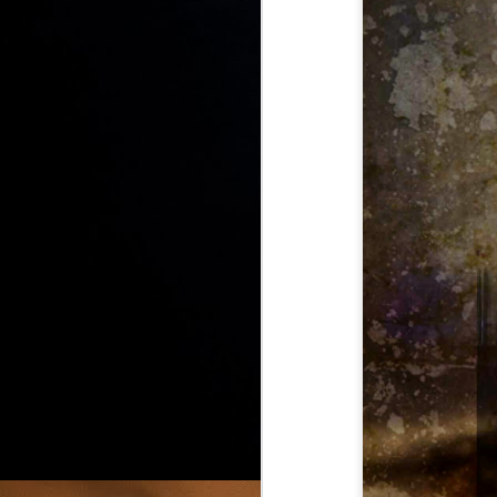
M
de
d'
M