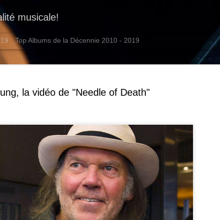
alité musicale!
019
Top Albums de la Décennie 2010 - 2019
oung, la vidéo de "Needle of Death"
Another Mu
JUL
17
Après huit ans de bo
stopper Another Mus
réinventer autrement