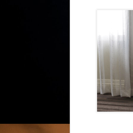
A
Co
A