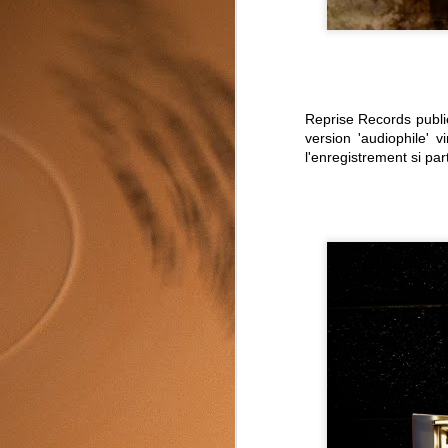
M
Reprise Records publie
version 'audiophile' 
l'enregistrement si part
M