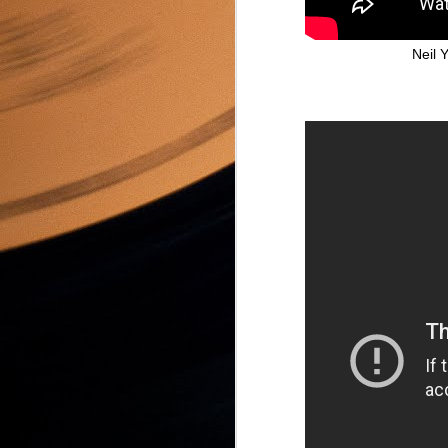
A
Neil 
A
il