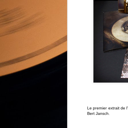
A
no
Cl
A
Op
Le premier extrait de l
Bert Jansch.