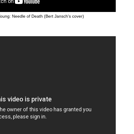
Neil Young et son clip engagé, "Shut it Down 2020"
PR
Young: Needle of Death (Bert Jansch's cover)
10
Neil Young vient de dévoiler un clip pour le titre "Shut it Down",
extrait de l'album "Colorado" paru l'an dernier.
KIM en mode planant sur "Omnichordia"
PR
9
Pour son nouvel album, KIM s'est emparé de son Omnichord,
d'où le titre, pour nous embarquer dans un disque unique, comme
 en a le secret.